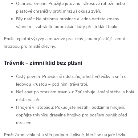
Ochrana kmene: Použijte jutovinu, rákosové rohože nebo
plastové chráničky proti mrazu i okusu zvěří.
Bílý nátěr: Na přelomu prosince a ledna natřete kmeny
vápnem – zabráníte popraskání kůry při střídání teplot.
Proč:
Teplotní výkyvy a mrazové praskliny jsou nejčastější zimní
hrozbou pro mladé dřeviny.
Trávník – zimní klid bez plísní
Čistý povrch: Pravidelně odstraňujte listí, větvičky a sníh s
ledovou krustou – pod nimi tráva trpí.
Nešlapat po zmrzlém trávníku: Způsobuje lámání stébel a holá
místa na jaře.
Hnojení v listopadu: Pokud jste nestihli podzimní hnojení,
dopřejte trávníku draselné hnojivo pro posílení buněk před
mrazem.
Proč:
Zimní vlhkost a stín podporují plísně, které se na jaře těžko