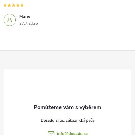
Marie
27.7.2026
Z
á
p
a
t
í
Dosadu s.r.o.
info
@
dosadu.cz