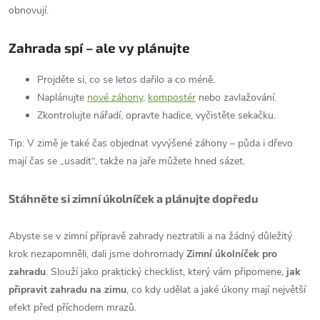
obnovují.
Zahrada spí – ale vy plánujte
Projděte si, co se letos dařilo a co méně.
Naplánujte
nové záhony,
kompostér
nebo zavlažování.
Zkontrolujte nářadí, opravte hadice, vyčistěte sekačku.
Tip: V zimě je také čas objednat vyvýšené záhony – půda i dřevo
mají čas se „usadit“, takže na jaře můžete hned sázet.
Stáhněte si zimní úkolníček a plánujte dopředu
Abyste se v zimní přípravě zahrady neztratili a na žádný důležitý
krok nezapomněli, dali jsme dohromady
Zimní úkolníček pro
zahradu
. Slouží jako praktický checklist, který vám připomene,
jak
připravit zahradu na zimu
, co kdy udělat a jaké úkony mají největší
efekt před příchodem mrazů.