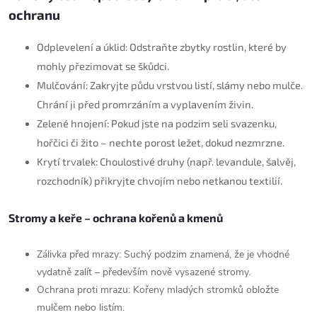
ochranu
Odplevelení a úklid: Odstraňte zbytky rostlin, které by
mohly přezimovat se škůdci.
Mulčování: Zakryjte půdu vrstvou listí, slámy nebo mulče.
Chrání ji před promrzáním a vyplavením živin.
Zelené hnojení: Pokud jste na podzim seli svazenku,
hořčici či žito – nechte porost ležet, dokud nezmrzne.
Krytí trvalek: Choulostivé druhy (např. levandule, šalvěj,
rozchodník) přikryjte chvojím nebo netkanou textilií.
Stromy a keře – ochrana kořenů a kmenů
Zálivka před mrazy: Suchý podzim znamená, že je vhodné
vydatně zalít – především nově vysazené stromy.
Ochrana proti mrazu: Kořeny mladých stromků obložte
mulčem nebo listím.