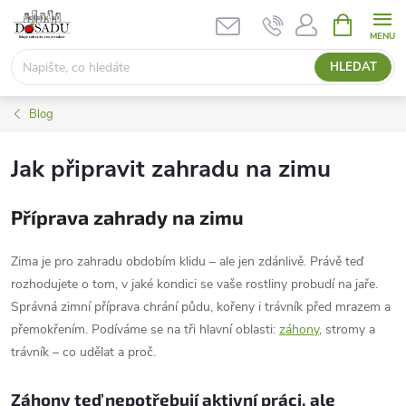
Přejít
NÁKUPNÍ
KOŠÍK
na
obsah
HLEDAT
Blog
Jak připravit zahradu na zimu
Příprava zahrady na zimu
Zima je pro zahradu obdobím klidu – ale jen zdánlivě. Právě teď
rozhodujete o tom, v jaké kondici se vaše rostliny probudí na jaře.
Správná zimní příprava chrání půdu, kořeny i trávník před mrazem a
přemokřením. Podíváme se na tři hlavní oblasti:
záhony
, stromy a
trávník – co udělat a proč.
Záhony teď nepotřebují aktivní práci, ale