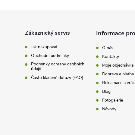
Z
á
p
Zákaznický servis
Informace pro
a
t
Jak nakupovat
O nás
í
Obchodní podmínky
Kontakty
Podmínky ochrany osobních
Moje objednávka
údajů
Doprava a platba
Často kladené dotazy (FAQ)
Reklamace a vrác
Blog
Fotogalerie
Návody