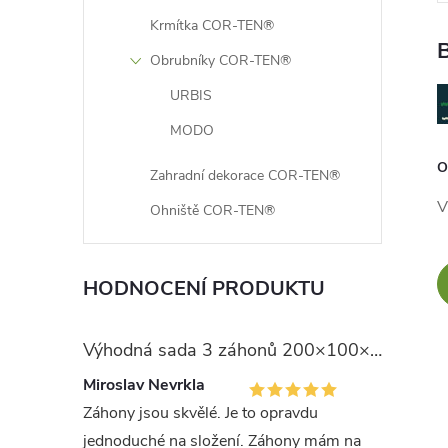
Krmítka COR-TEN®
B
Obrubníky COR-TEN®
URBIS
MODO
O
Zahradní dekorace COR-TEN®
V
Ohniště COR-TEN®
HODNOCENÍ PRODUKTU
Výhodná sada 3 záhonů 200×100×75 cm
Miroslav Nevrkla
Záhony jsou skvělé. Je to opravdu
jednoduché na složení. Záhony mám na