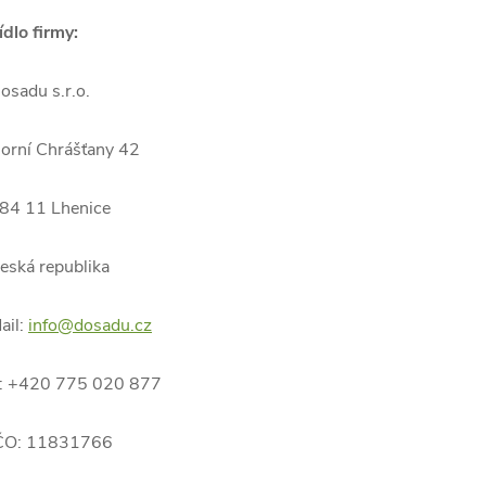
ídlo firmy:
osadu s.r.o.
orní Chrášťany 42
84 11 Lhenice
eská republika
ail:
info@dosadu.cz
: +420 775 020 877
ČO: 11831766