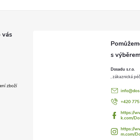
 vás
Dosadu s.r.o.
ení zboží
info
@
dos
+420 775
https://
k.com/Do
https://w
m.com/Do