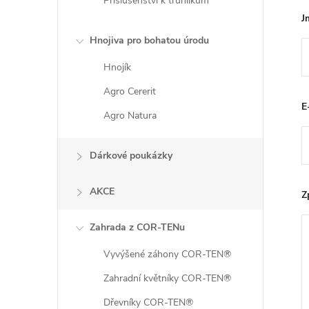
Příslušenství k truhlíkům
J
Hnojiva pro bohatou úrodu
Hnojík
Agro Cererit
E
Agro Natura
Dárkové poukázky
AKCE
Z
Zahrada z COR-TENu
Vyvýšené záhony COR-TEN®
Zahradní květníky COR-TEN®
Dřevníky COR-TEN®