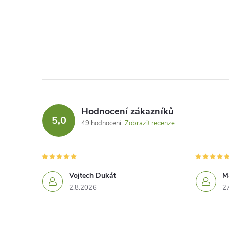
Hodnocení zákazníků
5,0
49 hodnocení
Zobrazit recenze
Vojtech Dukát
M
2.8.2026
2