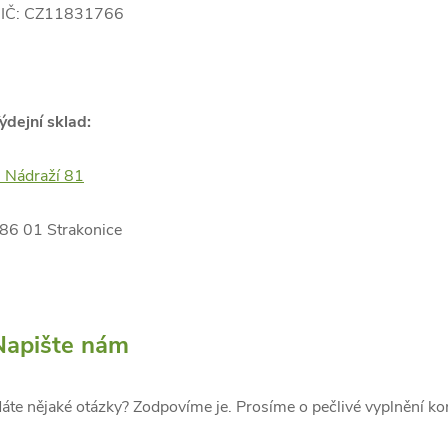
IČ: CZ11831766
ýdejní sklad:
 Nádraží 81
86 01 Strakonice
Napište nám
áte nějaké otázky? Zodpovíme je. Prosíme o pečlivé vyplnění ko