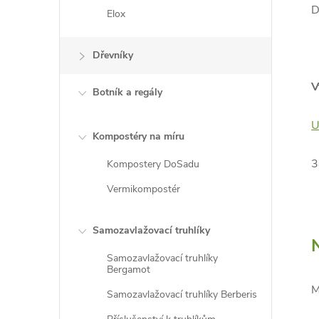
D
Elox
Dřevníky
V
Botník a regály
U
Kompostéry na míru
3
Kompostery DoSadu
Vermikompostér
Samozavlažovací truhlíky
Samozavlažovací truhlíky
Bergamot
M
Samozavlažovací truhlíky Berberis