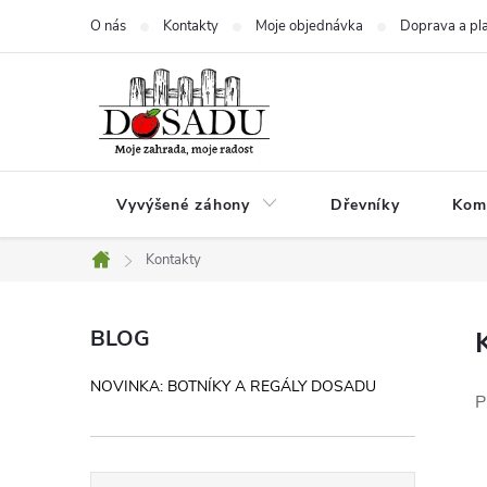
Přejít
O nás
Kontakty
Moje objednávka
Doprava a pl
na
obsah
Vyvýšené záhony
Dřevníky
Kom
Kontakty
Domů
P
BLOG
o
NOVINKA: BOTNÍKY A REGÁLY DOSADU
s
P
t
r