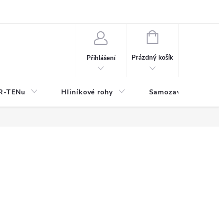
y
NÁKUPNÍ
KOŠÍK
Prázdný košík
Přihlášení
OR-TENu
Hliníkové rohy
Samozavlažovací tr