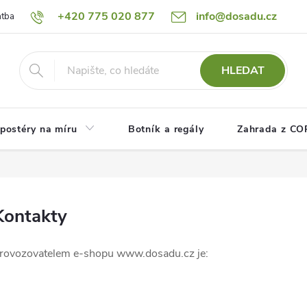
+420 775 020 877
info@dosadu.cz
atba
Reklamace a vrácení zboží
Blog
Fotogalerie
Návod
HLEDAT
postéry na míru
Botník a regály
Zahrada z C
Kontakty
rovozovatelem e-shopu www.dosadu.cz je: