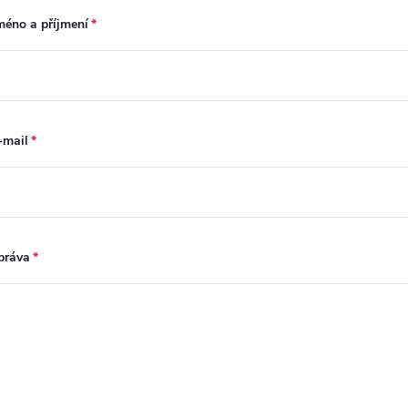
méno a příjmení
-mail
práva