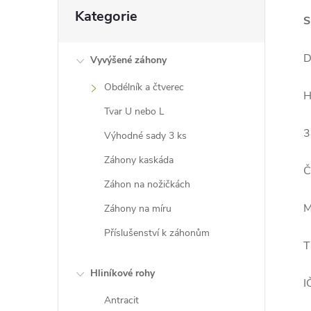
a
Přeskočit
Kategorie
n
kategorie
S
n
í
D
Vyvýšené záhony
p
Obdélník a čtverec
H
a
Tvar U nebo L
n
3
e
Výhodné sady 3 ks
l
Záhony kaskáda
Č
Záhon na nožičkách
M
Záhony na míru
Příslušenství k záhonům
T
Hliníkové rohy
I
Antracit