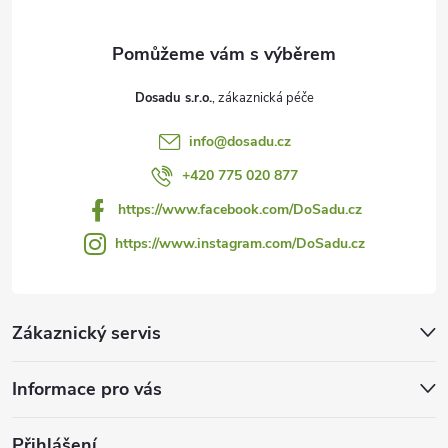
a
t
Dosadu s.r.o.
í
info
@
dosadu.cz
+420 775 020 877
https://www.facebook.com/DoSadu.cz
https://www.instagram.com/DoSadu.cz
Zákaznický servis
Informace pro vás
Přihlášení