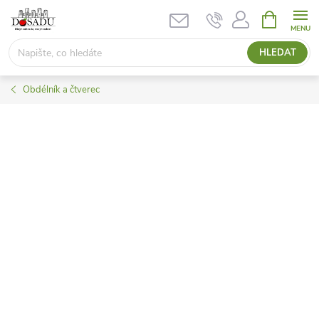
Přejít
NÁKUPNÍ
KOŠÍK
na
obsah
HLEDAT
Obdélník a čtverec