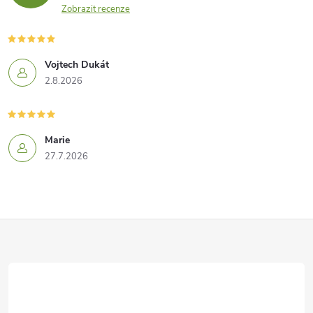
Zobrazit recenze
Vojtech Dukát
2.8.2026
Marie
27.7.2026
Z
á
p