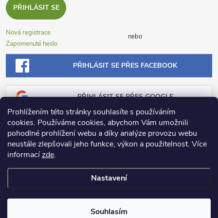
PŘIHLÁSIT SE
Nová registrace
nebo
Zapomenuté heslo
PŘIHLÁSIT SE PŘES FACEBOOK
PŘIHLÁSIT SE PŘES GOOGLE
Prohlížením této stránky souhlasíte s používáním
cookies. Používáme cookies, abychom Vám umožnili
PŘIHLÁSIT SE PŘES SEZNAM
pohodlné prohlížení webu a díky analýze provozu webu
neustále zlepšovali jeho funkce, výkon a použitelnost.
Více
informací
zde
.
Nastavení
Copyright 2026
Dosadu.cz
. Všechna práva vyhrazena.
Souhlasím