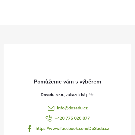
Z
á
p
a
t
Dosadu s.r.o.
í
info
@
dosadu.cz
+420 775 020 877
https://www.facebook.com/DoSadu.cz