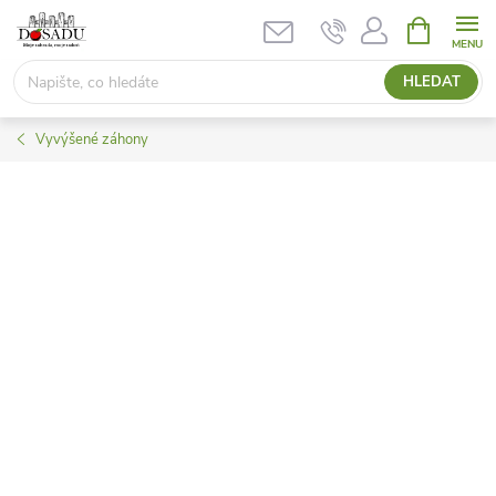
Přejít
NÁKUPNÍ
KOŠÍK
na
obsah
HLEDAT
Vyvýšené záhony