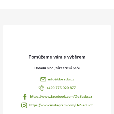
Z
á
p
a
t
Dosadu s.r.o.
í
info
@
dosadu.cz
+420 775 020 877
https://www.facebook.com/DoSadu.cz
https://www.instagram.com/DoSadu.cz