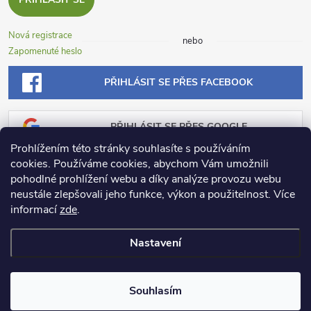
Nová registrace
nebo
Zapomenuté heslo
PŘIHLÁSIT SE PŘES FACEBOOK
PŘIHLÁSIT SE PŘES GOOGLE
Prohlížením této stránky souhlasíte s používáním
cookies. Používáme cookies, abychom Vám umožnili
PŘIHLÁSIT SE PŘES SEZNAM
pohodlné prohlížení webu a díky analýze provozu webu
neustále zlepšovali jeho funkce, výkon a použitelnost.
Více
informací
zde
.
Nastavení
Copyright 2026
Dosadu.cz
. Všechna práva vyhrazena.
Souhlasím
Vytvořil Shoptet