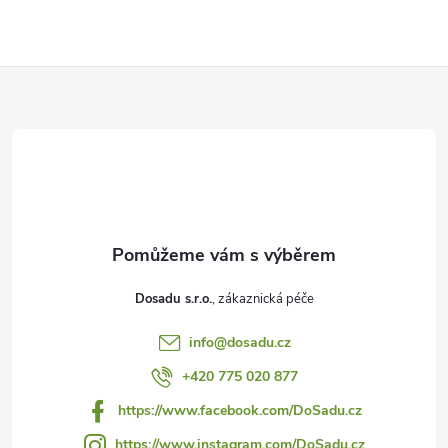
Z
á
p
a
t
Dosadu s.r.o.
í
info
@
dosadu.cz
+420 775 020 877
https://www.facebook.com/DoSadu.cz
https://www.instagram.com/DoSadu.cz