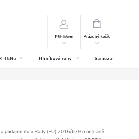
y
NÁKUPNÍ
KOŠÍK
Prázdný košík
Přihlášení
OR-TENu
Hliníkové rohy
Samozavlažovací tr
ého parlamentu a Rady (EU) 2016/679 o ochraně