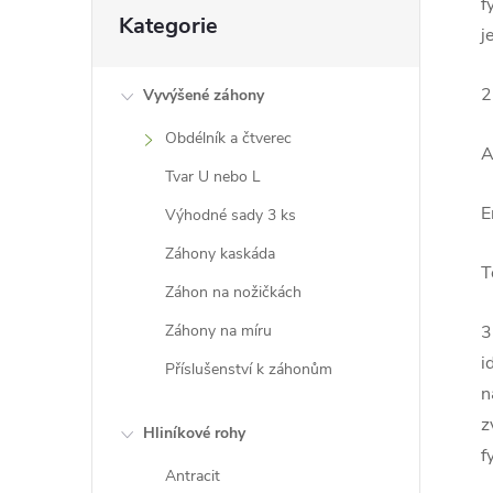
a
Přeskočit
f
Kategorie
n
kategorie
j
n
í
2
Vyvýšené záhony
p
Obdélník a čtverec
a
A
Tvar U nebo L
n
E
e
Výhodné sady 3 ks
l
Záhony kaskáda
T
Záhon na nožičkách
Záhony na míru
3
i
Příslušenství k záhonům
n
z
Hliníkové rohy
f
Antracit