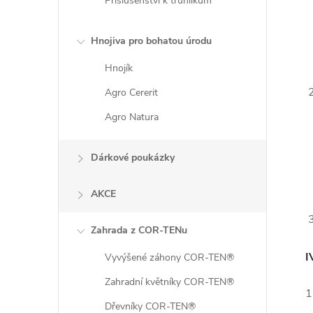
Příslušenství k truhlíkům
Hnojiva pro bohatou úrodu
Hnojík
2
Agro Cererit
Agro Natura
Dárkové poukázky
AKCE
3
Zahrada z COR-TENu
I
Vyvýšené záhony COR-TEN®
Zahradní květníky COR-TEN®
1
Dřevníky COR-TEN®