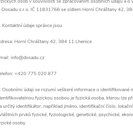
yzických osob v souvislosti se zpracováním osobních údajů a o v
e Dosadu s.r.o. IČ 11831766 se sídlem Horní Chráštany 42, 384 
. Kontaktní údaje správce jsou
dresa: Horní Chráštany 42, 384 11 Lhenice
mail: info@dosadu.cz
elefon: +420 775 020 877
. Osobními údaji se rozumí veškeré informace o identifikované n
dentifikovatelnou fyzickou osobou je fyzická osoba, kterou lze 
a určitý identifikátor, například jméno, identifikační číslo, lokačn
vláštních prvků fyzické, fyziologické, genetické, psychické, ekon
yzické osoby.