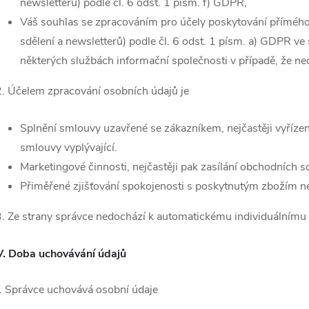
newsletterů) podle čl. 6 odst. 1 písm. f) GDPR,
Váš souhlas se zpracováním pro účely poskytování přímého
sdělení a newsletterů) podle čl. 6 odst. 1 písm. a) GDPR ve
některých službách informační společnosti v případě, že ne
. Účelem zpracování osobních údajů je
Splnění smlouvy uzavřené se zákazníkem, nejčastěji vyřízen
smlouvy vyplývající.
Marketingové činnosti, nejčastěji pak zasílání obchodních 
Přiměřené zjišťování spokojenosti s poskytnutým zbožím n
. Ze strany správce nedochází k automatickému individuálnímu
V.
Doba uchovávání údajů
. Správce uchovává osobní údaje