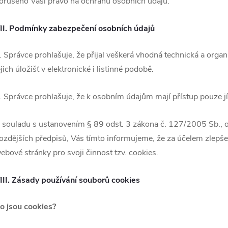
orušeno Vaší právo na ochranu osobních údajů.
II.
Podmínky zabezpečení osobních údajů
. Správce prohlašuje, že přijal veškerá vhodná technická a orga
ejich úložišť v elektronické i listinné podobě.
. Správce prohlašuje, že k osobním údajům mají přístup pouze 
 souladu s ustanovením § 89 odst. 3 zákona č. 127/2005 Sb., o
ozdějších předpisů, Vás tímto informujeme, že za účelem zlepš
ebové stránky pro svoji činnost tzv. cookies.
III. Zásady používání souborů cookies
o jsou cookies?