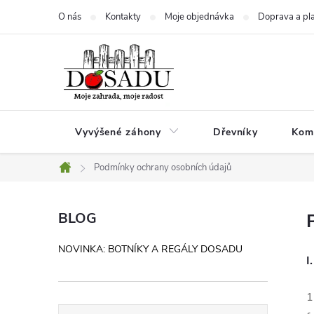
Přejít
O nás
Kontakty
Moje objednávka
Doprava a pl
na
obsah
Vyvýšené záhony
Dřevníky
Kom
Podmínky ochrany osobních údajů
Domů
P
BLOG
o
NOVINKA: BOTNÍKY A REGÁLY DOSADU
s
I
t
r
1