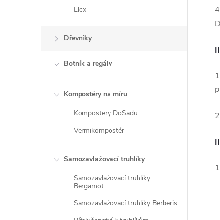
4
Elox
D
Dřevníky
I
Botník a regály
1
p
Kompostéry na míru
Kompostery DoSadu
2
Vermikompostér
I
Samozavlažovací truhlíky
1
Samozavlažovací truhlíky
Bergamot
Samozavlažovací truhlíky Berberis