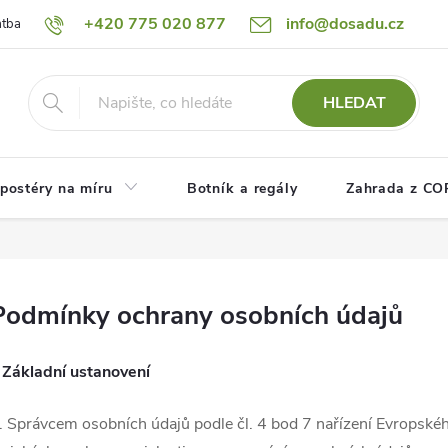
+420 775 020 877
info@dosadu.cz
atba
Reklamace a vrácení zboží
Blog
Fotogalerie
Návod
HLEDAT
postéry na míru
Botník a regály
Zahrada z C
Podmínky ochrany osobních údajů
.
Základní ustanovení
. Správcem osobních údajů podle čl. 4 bod 7 nařízení Evropsk