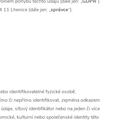
olném pohybu těchto údajů (dále jen: „
GDPR
”)
11 Lhenice (dále jen: „
správce
“).
ebo identifikovatelné fyzické osobě;
přímo či nepřímo identifikovat, zejména odkazem
í údaje, síťový identifikátor nebo na jeden či více
omické, kulturní nebo společenské identity této