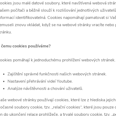
ookies jsou malé datové soubory, které navštívená webová stránk
ašem počítači a běžně slouží k rozlišování jednotlivých uživatel
nformací identifikovatelná. Cookies napomáhají pamatovat si Vaše
emuseli znovu vkládat, když se na webové stránky vracíte nebo 
tránku.
 čemu cookies používáme?
ookies pomáhají k jednoduchému prohlížení webových stránek. 
Zajištění správné funkčnosti našich webových stránek.
Nastavení přehrávání videí Youtube.
Analýze návštěvnosti a chování uživatelů.
aše webové stránky používají cookies, které lze z hlediska jejich 
očasné soubory cookie, tzv. „relační cookies“, které jsou pouze
en do ukončení relace prohlížeče, a trvalé soubory cookie, tzv. „