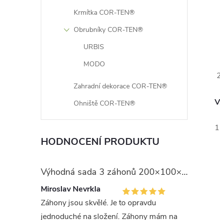
Krmítka COR-TEN®
Obrubníky COR-TEN®
URBIS
MODO
2
Zahradní dekorace COR-TEN®
V
Ohniště COR-TEN®
1
HODNOCENÍ PRODUKTU
Výhodná sada 3 záhonů 200×100×75 cm
Miroslav Nevrkla
Záhony jsou skvělé. Je to opravdu
jednoduché na složení. Záhony mám na