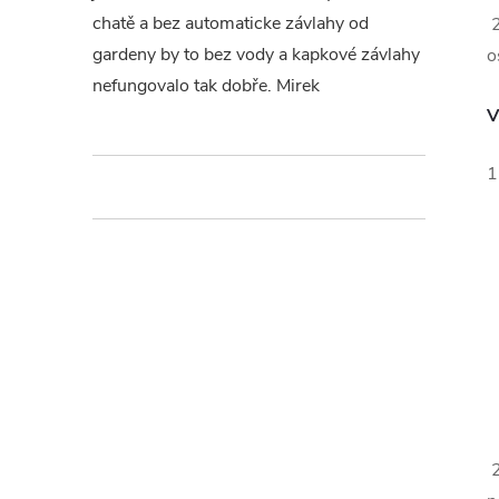
chatě a bez automaticke závlahy od
2
gardeny by to bez vody a kapkové závlahy
o
nefungovalo tak dobře. Mirek
V
1
2