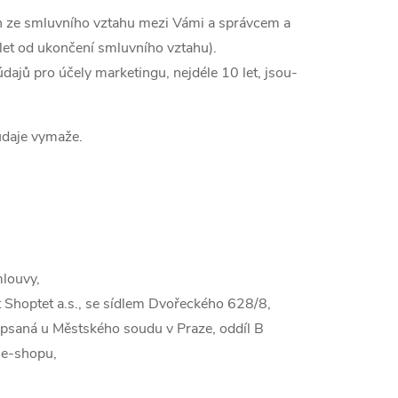
ch ze smluvního vztahu mezi Vámi a správcem a
let od ukončení smluvního vztahu).
ajů pro účely marketingu, nejdéle 10 let, jsou-
údaje vymaže.
mlouvy,
t Shoptet a.s., se sídlem Dvořeckého 628/8,
apsaná u Městského soudu v Praze, oddíl B
 e-shopu,