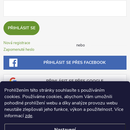
PŘIHLÁSIT SE
Nová registrace
nebo
Zapomenuté heslo
PŘIHLÁSIT SE PŘES FACEBOOK
PŘIHLÁSIT SE PŘES GOOGLE
Prohlížením této stránky souhlasíte s používáním
cookies. Používáme cookies, abychom Vám umožnili
PŘIHLÁSIT SE PŘES SEZNAM
pohodlné prohlížení webu a díky analýze provozu webu
neustále zlepšovali jeho funkce, výkon a použitelnost.
Více
informací
zde
.
Nastavení