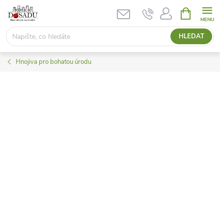
Přejít
NÁKUPNÍ
KOŠÍK
na
obsah
HLEDAT
Hnojiva pro bohatou úrodu