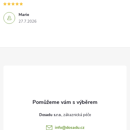
Marie
27.7.2026
Z
á
p
a
t
Dosadu s.r.o.
í
info
@
dosadu.cz