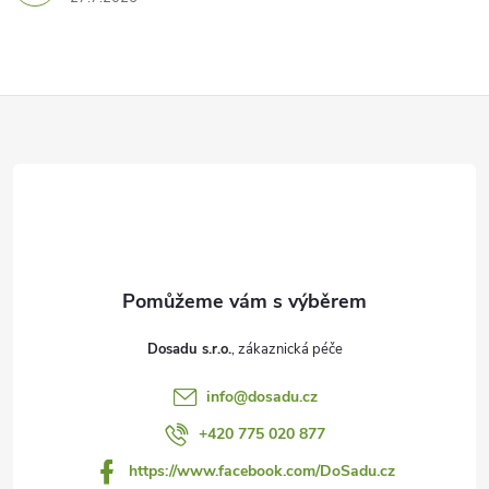
Z
á
p
a
t
Dosadu s.r.o.
í
info
@
dosadu.cz
+420 775 020 877
https://www.facebook.com/DoSadu.cz