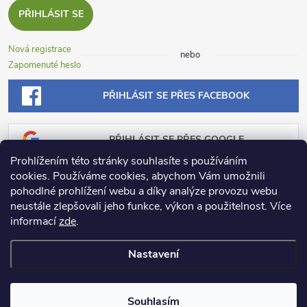
PŘIHLÁSIT SE
Nová registrace
nebo
Zapomenuté heslo
PŘIHLÁSIT SE PŘES FACEBOOK
PŘIHLÁSIT SE PŘES GOOGLE
Prohlížením této stránky souhlasíte s používáním
cookies. Používáme cookies, abychom Vám umožnili
PŘIHLÁSIT SE PŘES SEZNAM
pohodlné prohlížení webu a díky analýze provozu webu
neustále zlepšovali jeho funkce, výkon a použitelnost.
Více
informací
zde
.
Nastavení
Copyright 2026
Dosadu.cz
. Všechna práva vyhrazena.
Souhlasím