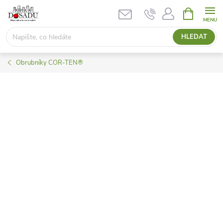
Přejít
NÁKUPNÍ
KOŠÍK
na
obsah
HLEDAT
Obrubníky COR-TEN®