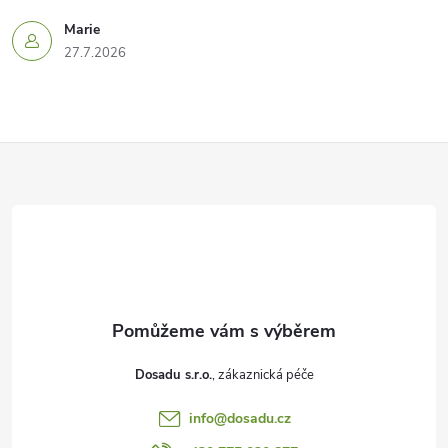
Marie
27.7.2026
Z
á
p
a
t
Dosadu s.r.o.
í
info
@
dosadu.cz