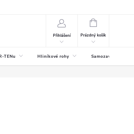
y
NÁKUPNÍ
KOŠÍK
Prázdný košík
Přihlášení
OR-TENu
Hliníkové rohy
Samozavlažovací tr