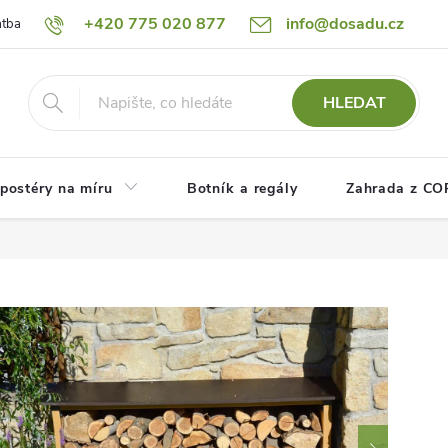
+420 775 020 877
info@dosadu.cz
atba
Reklamace a vrácení zboží
Blog
Fotogalerie
Návod
HLEDAT
postéry na míru
Botník a regály
Zahrada z C