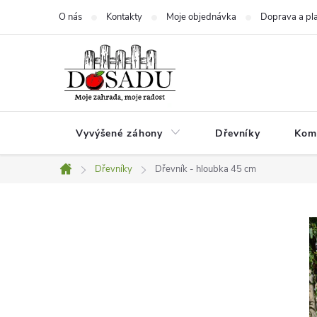
Přejít
O nás
Kontakty
Moje objednávka
Doprava a pl
na
obsah
Vyvýšené záhony
Dřevníky
Kom
Dřevníky
Dřevník - hloubka 45 cm
Domů