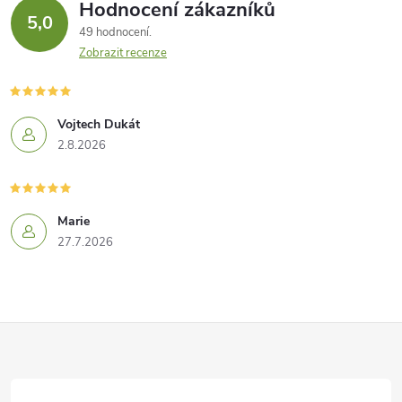
Hodnocení zákazníků
5,0
49 hodnocení
Zobrazit recenze
Vojtech Dukát
2.8.2026
Marie
27.7.2026
Z
á