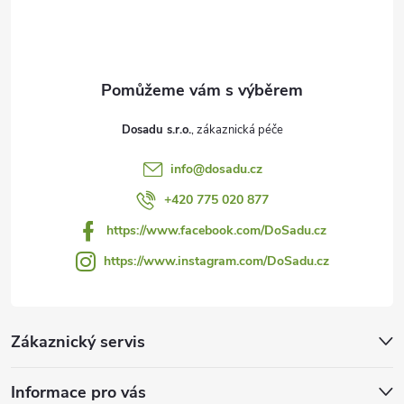
p
a
t
Dosadu s.r.o.
í
info
@
dosadu.cz
+420 775 020 877
https://www.facebook.com/DoSadu.cz
https://www.instagram.com/DoSadu.cz
Zákaznický servis
Informace pro vás