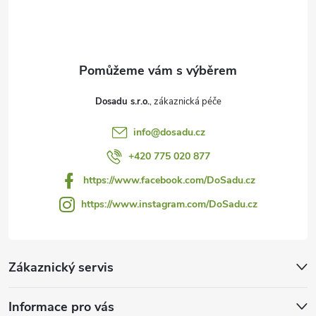
p
a
t
Dosadu s.r.o.
í
info
@
dosadu.cz
+420 775 020 877
https://www.facebook.com/DoSadu.cz
https://www.instagram.com/DoSadu.cz
Zákaznický servis
Informace pro vás