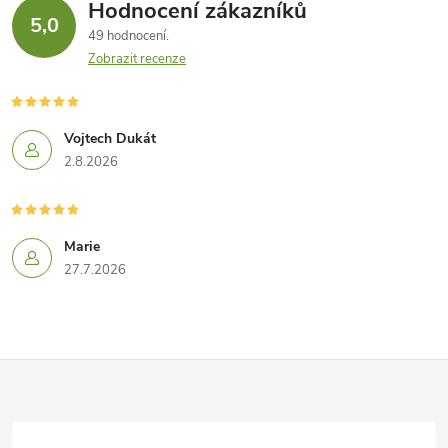
Hodnocení zákazníků
5,0
49 hodnocení
Zobrazit recenze
Vojtech Dukát
2.8.2026
Marie
27.7.2026
Z
á