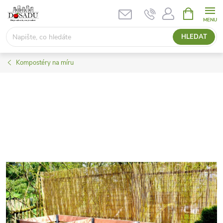
Přejít
NÁKUPNÍ
KOŠÍK
na
obsah
HLEDAT
Kompostéry na míru