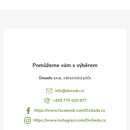
Z
á
p
a
t
Dosadu s.r.o.
í
info
@
dosadu.cz
+420 775 020 877
https://www.facebook.com/DoSadu.cz
https://www.instagram.com/DoSadu.cz