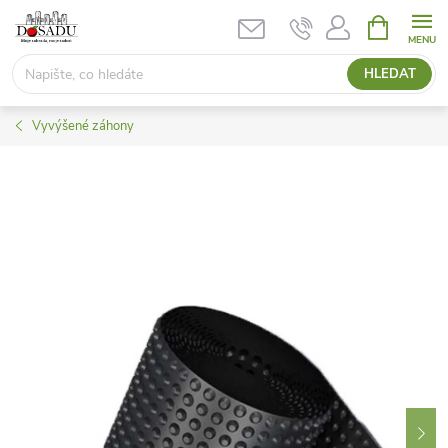
Přejít
NÁKUPNÍ
KOŠÍK
na
obsah
HLEDAT
Vyvýšené záhony