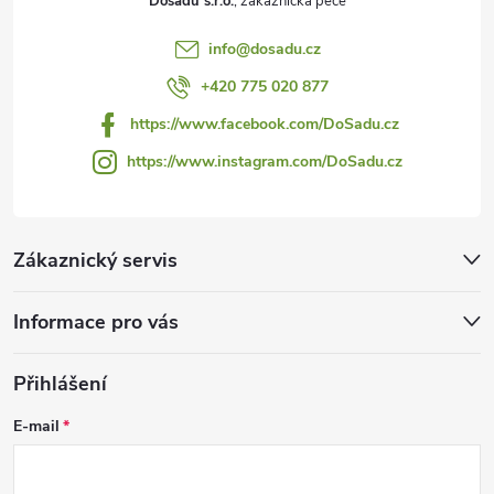
Dosadu s.r.o.
í
info
@
dosadu.cz
+420 775 020 877
https://www.facebook.com/DoSadu.cz
https://www.instagram.com/DoSadu.cz
Zákaznický servis
Informace pro vás
Přihlášení
E-mail