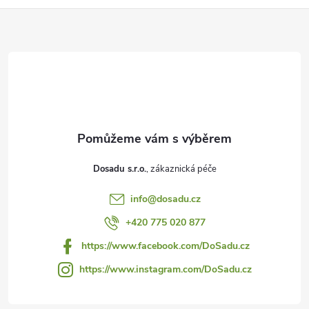
Z
á
p
a
t
Dosadu s.r.o.
í
info
@
dosadu.cz
+420 775 020 877
https://www.facebook.com/DoSadu.cz
https://www.instagram.com/DoSadu.cz