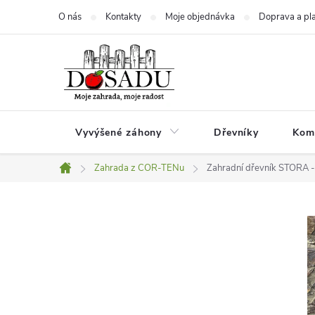
Přejít
O nás
Kontakty
Moje objednávka
Doprava a pl
na
obsah
Vyvýšené záhony
Dřevníky
Kom
Zahrada z COR-TENu
Zahradní dřevník STORA -
Domů