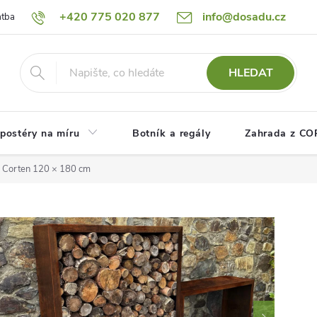
+420 775 020 877
info@dosadu.cz
atba
Reklamace a vrácení zboží
Blog
Fotogalerie
Návod
HLEDAT
postéry na míru
Botník a regály
Zahrada z C
 Corten 120 × 180 cm