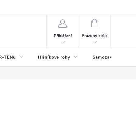
y
NÁKUPNÍ
KOŠÍK
Prázdný košík
Přihlášení
OR-TENu
Hliníkové rohy
Samozavlažovací tr