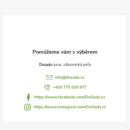
Z
á
p
a
t
í
Dosadu s.r.o.
info
@
dosadu.cz
+420 775 020 877
https://www.facebook.com/DoSadu.cz
https://www.instagram.com/DoSadu.cz