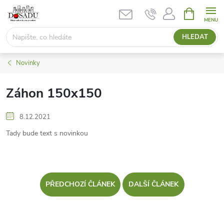
Přejít
NÁKUPNÍ
KOŠÍK
na
obsah
HLEDAT
Novinky
Záhon 150x150
8.12.2021
Tady bude text s novinkou
PŘEDCHOZÍ ČLÁNEK
DALŠÍ ČLÁNEK