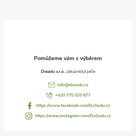
Z
á
p
a
t
í
Dosadu s.r.o.
info
@
dosadu.cz
+420 775 020 877
https://www.facebook.com/DoSadu.cz
https://www.instagram.com/DoSadu.cz