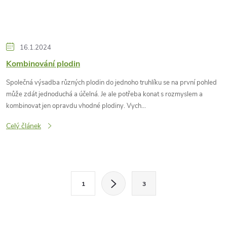
16.1.2024
Kombinování plodin
Společná výsadba různých plodin do jednoho truhlíku se na první pohled
může zdát jednoduchá a účelná. Je ale potřeba konat s rozmyslem a
kombinovat jen opravdu vhodné plodiny. Vych...
Celý článek
O
S
1
3
t
v
r
l
á
á
n