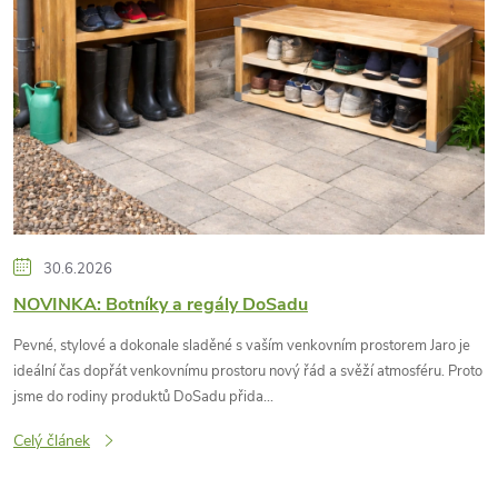
n
k
ů
30.6.2026
NOVINKA: Botníky a regály DoSadu
Pevné, stylové a dokonale sladěné s vaším venkovním prostorem Jaro je
ideální čas dopřát venkovnímu prostoru nový řád a svěží atmosféru. Proto
jsme do rodiny produktů DoSadu přida...
Celý článek