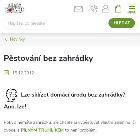
Přejít
NÁKUPNÍ
KOŠÍK
na
obsah
HLEDAT
Novinky
Pěstování bez zahrádky
15.12.2012
Lze sklízet domácí úrodu bez zahrádky?
Ano, lze!
Pokud nemáte zahrádku, ale chcete si vypěstovat vlastní zeleninu, či
ovoce, s
PiLNÝM TRUHLÍKEM
to není problém.