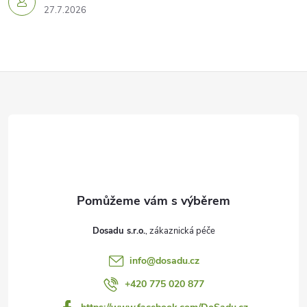
27.7.2026
Z
á
p
a
t
í
Dosadu s.r.o.
info
@
dosadu.cz
+420 775 020 877