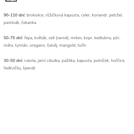
90-110 dní:
brokolice, růžičková kapusta, celer, koriandr, petržel,
pastinák, čekanka
50-75 dní:
řepa, květák, zelí (ranné), mrkev, kopr, kedlubna, pór,
máta, tymián, oregano, šalvěj, mangold, tuřín
30-50 dní:
rukola, jarní cibulka, pažitka, kapusta, polníček, hořčice,
ředkvičky, špenát