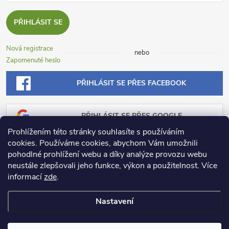
PŘIHLÁSIT SE
Nová registrace
nebo
Zapomenuté heslo
PŘIHLÁSIT SE PŘES FACEBOOK
PŘIHLÁSIT SE PŘES GOOGLE
Prohlížením této stránky souhlasíte s používáním
cookies. Používáme cookies, abychom Vám umožnili
PŘIHLÁSIT SE PŘES SEZNAM
pohodlné prohlížení webu a díky analýze provozu webu
neustále zlepšovali jeho funkce, výkon a použitelnost.
Více
informací
zde
.
Nastavení
Copyright 2026
Dosadu.cz
. Všechna práva vyhrazena.