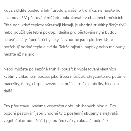
Když sklidíte poslední letní úrodu z našeho truhlíku, nemusíte ho
zazimovat! V pěstování můžete pokračovat i v chladných měsících.
Přes noc, když teploty výrazněji klesají, je vhodné truhlík přikrýt fólií
nebo použít pěstební poklop. Ideální pro pěstování nyní budou
listové saláty, špenát či bylinky.
Nevhodné jsou plodiny, které
potřebují hodně tepla a světla. Takže rajčata, papriky nebo melouny
nechte až na jaro.
Nebo můžete po sezóně truhlík použít k vypěstování vlastních
květin v chladném počasí, jako třeba měsíček, chryzantémy, petúnie,
macešky, fialky, chrpa, hvězdnice, brčál, stračka, lobelky, hledík a
další.
Pro představu uvádíme vegetační dobu oblíbených plodin. Pro
pozdní pěstování jsou vhodné ty z
poslední skupiny
s nejkratší
vegetační dobou. Náš tip jsou ředkvičky, rukola či polníček.