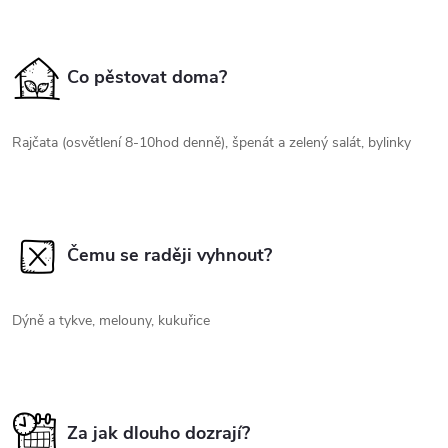
Co pěstovat doma?
Rajčata (osvětlení 8-10hod denně), špenát a zelený salát, bylinky
Čemu se raději vyhnout?
Dýně a tykve, melouny, kukuřice
Za jak dlouho dozrají?