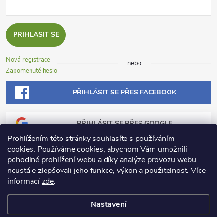
PŘIHLÁSIT SE
Nová registrace
nebo
Zapomenuté heslo
PŘIHLÁSIT SE PŘES FACEBOOK
PŘIHLÁSIT SE PŘES GOOGLE
Prohlížením této stránky souhlasíte s používáním
cookies. Používáme cookies, abychom Vám umožnili
PŘIHLÁSIT SE PŘES SEZNAM
pohodlné prohlížení webu a díky analýze provozu webu
neustále zlepšovali jeho funkce, výkon a použitelnost.
Více
informací
zde
.
Nastavení