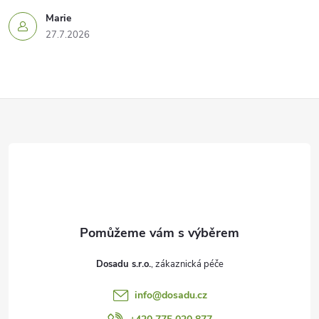
Marie
27.7.2026
Z
á
p
a
t
Dosadu s.r.o.
í
info
@
dosadu.cz