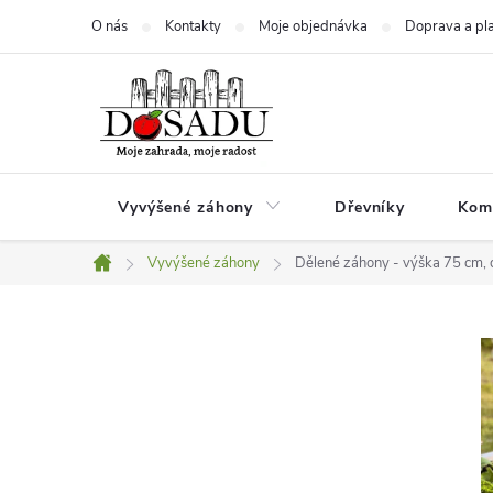
Přejít
O nás
Kontakty
Moje objednávka
Doprava a pl
na
obsah
Vyvýšené záhony
Dřevníky
Kom
Vyvýšené záhony
Dělené záhony - výška 75 cm, 
Domů