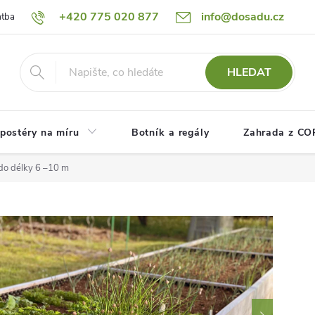
+420 775 020 877
info@dosadu.cz
atba
Reklamace a vrácení zboží
Blog
Fotogalerie
Návod
HLEDAT
postéry na míru
Botník a regály
Zahrada z C
do délky 6 –10 m