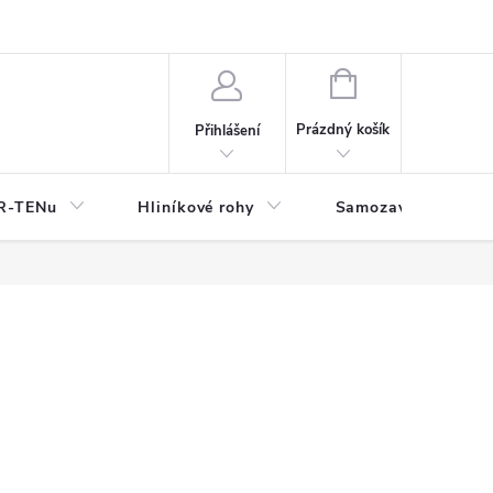
y
NÁKUPNÍ
KOŠÍK
Prázdný košík
Přihlášení
OR-TENu
Hliníkové rohy
Samozavlažovací tr