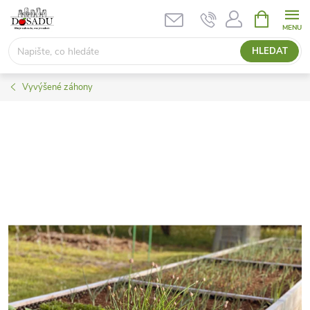
Přejít
NÁKUPNÍ
KOŠÍK
na
obsah
HLEDAT
Vyvýšené záhony