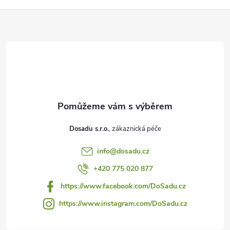
Z
á
p
a
t
Dosadu s.r.o.
í
info
@
dosadu.cz
+420 775 020 877
https://www.facebook.com/DoSadu.cz
https://www.instagram.com/DoSadu.cz