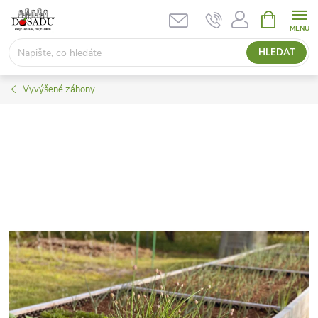
Přejít
NÁKUPNÍ
KOŠÍK
na
obsah
HLEDAT
Vyvýšené záhony