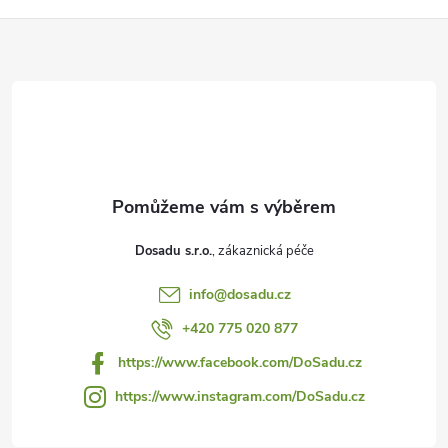
Z
á
p
a
t
Dosadu s.r.o.
í
info
@
dosadu.cz
+420 775 020 877
https://www.facebook.com/DoSadu.cz
https://www.instagram.com/DoSadu.cz