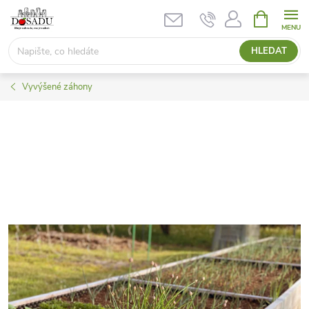
Přejít
NÁKUPNÍ
KOŠÍK
na
obsah
HLEDAT
Vyvýšené záhony