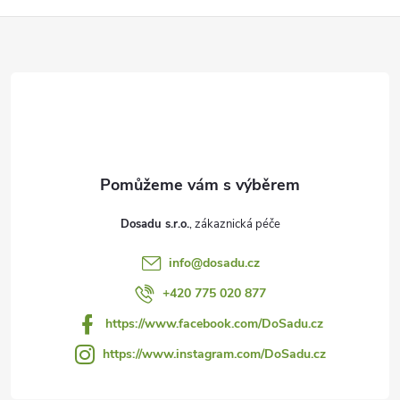
Z
á
p
a
t
Dosadu s.r.o.
í
info
@
dosadu.cz
+420 775 020 877
https://www.facebook.com/DoSadu.cz
https://www.instagram.com/DoSadu.cz