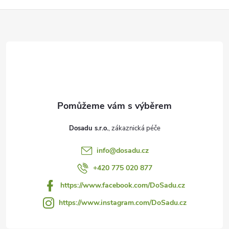
Z
á
p
a
t
Dosadu s.r.o.
í
info
@
dosadu.cz
+420 775 020 877
https://www.facebook.com/DoSadu.cz
https://www.instagram.com/DoSadu.cz