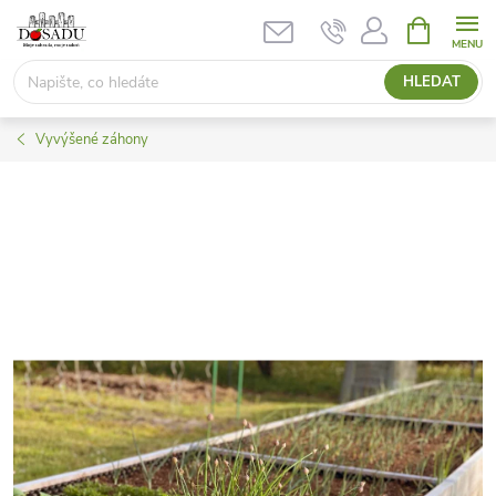
Přejít
NÁKUPNÍ
KOŠÍK
na
obsah
HLEDAT
Vyvýšené záhony