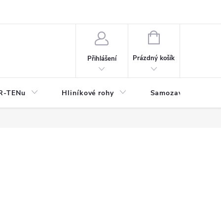
y
NÁKUPNÍ
KOŠÍK
Prázdný košík
Přihlášení
OR-TENu
Hliníkové rohy
Samozavlažovací tr