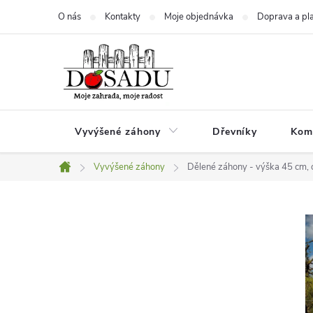
Přejít
O nás
Kontakty
Moje objednávka
Doprava a pl
na
obsah
Vyvýšené záhony
Dřevníky
Kom
Vyvýšené záhony
Dělené záhony - výška 45 cm, 
Domů