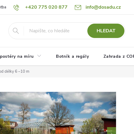
+420 775 020 877
info@dosadu.cz
atba
Reklamace a vrácení zboží
Blog
Fotogalerie
Návod
HLEDAT
postéry na míru
Botník a regály
Zahrada z C
od délky 6 –10 m