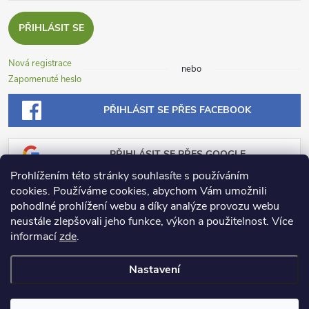
PŘIHLÁSIT SE
Nová registrace
nebo
Zapomenuté heslo
PŘIHLÁSIT SE PŘES FACEBOOK
PŘIHLÁSIT SE PŘES GOOGLE
Prohlížením této stránky souhlasíte s používáním
cookies. Používáme cookies, abychom Vám umožnili
PŘIHLÁSIT SE PŘES SEZNAM
pohodlné prohlížení webu a díky analýze provozu webu
neustále zlepšovali jeho funkce, výkon a použitelnost.
Více
informací
zde
.
Nastavení
Copyright 2026
Dosadu.cz
. Všechna práva vyhrazena.