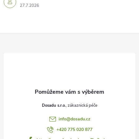
27.7.2026
Z
á
p
a
t
Dosadu s.r.o.
í
info
@
dosadu.cz
+420 775 020 877