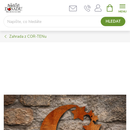
Přejít
NÁKUPNÍ
KOŠÍK
na
obsah
HLEDAT
Zahrada z COR-TENu