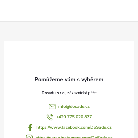
Z
á
p
a
t
Dosadu s.r.o.
í
info
@
dosadu.cz
+420 775 020 877
https://www.facebook.com/DoSadu.cz
https://www.instagram.com/DoSadu.cz