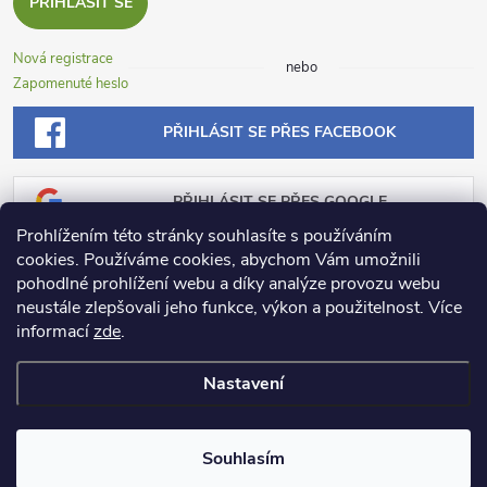
PŘIHLÁSIT SE
Nová registrace
nebo
Zapomenuté heslo
PŘIHLÁSIT SE PŘES FACEBOOK
PŘIHLÁSIT SE PŘES GOOGLE
Prohlížením této stránky souhlasíte s používáním
cookies. Používáme cookies, abychom Vám umožnili
PŘIHLÁSIT SE PŘES SEZNAM
pohodlné prohlížení webu a díky analýze provozu webu
neustále zlepšovali jeho funkce, výkon a použitelnost.
Více
informací
zde
.
Nastavení
Copyright 2026
Dosadu.cz
. Všechna práva vyhrazena.
Souhlasím
Vytvořil Shoptet