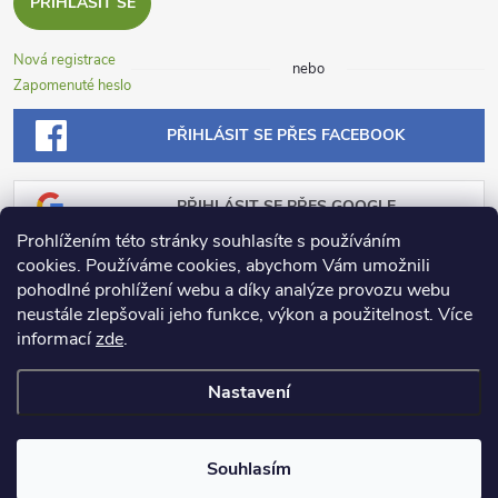
PŘIHLÁSIT SE
Nová registrace
nebo
Zapomenuté heslo
PŘIHLÁSIT SE PŘES FACEBOOK
PŘIHLÁSIT SE PŘES GOOGLE
Prohlížením této stránky souhlasíte s používáním
cookies. Používáme cookies, abychom Vám umožnili
PŘIHLÁSIT SE PŘES SEZNAM
pohodlné prohlížení webu a díky analýze provozu webu
neustále zlepšovali jeho funkce, výkon a použitelnost.
Více
informací
zde
.
Nastavení
Copyright 2026
Dosadu.cz
. Všechna práva vyhrazena.
Souhlasím
Vytvořil Shoptet