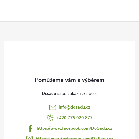
Z
á
p
a
t
Dosadu s.r.o.
í
info
@
dosadu.cz
+420 775 020 877
https://www.facebook.com/DoSadu.cz
https://www.instagram.com/DoSadu.cz