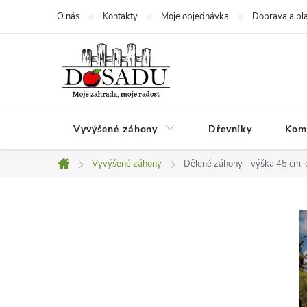
Přejít
O nás
Kontakty
Moje objednávka
Doprava a pl
na
obsah
Vyvýšené záhony
Dřevníky
Kom
Vyvýšené záhony
Dělené záhony - výška 45 cm, 
Domů