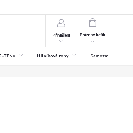
y
NÁKUPNÍ
KOŠÍK
Prázdný košík
Přihlášení
OR-TENu
Hliníkové rohy
Samozavlažovací tr