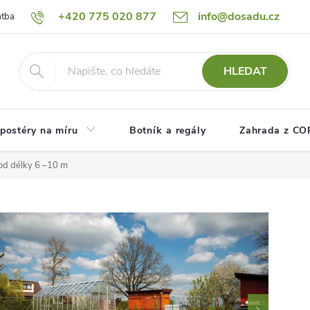
+420 775 020 877
info@dosadu.cz
atba
Reklamace a vrácení zboží
Blog
Fotogalerie
Návod
HLEDAT
postéry na míru
Botník a regály
Zahrada z C
od délky 6 –10 m