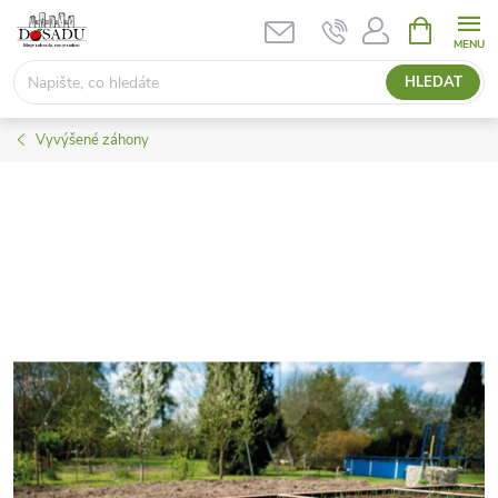
Přejít
NÁKUPNÍ
KOŠÍK
na
obsah
HLEDAT
Vyvýšené záhony