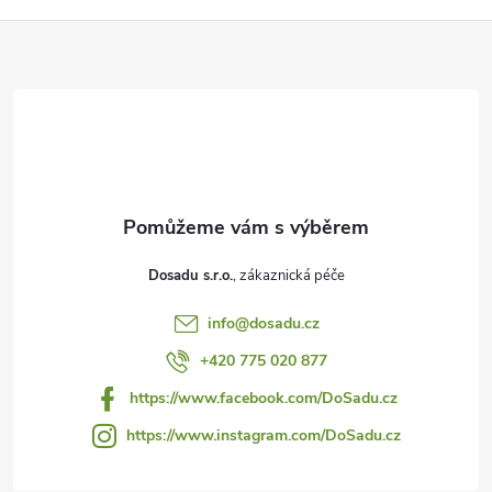
Z
á
p
a
t
Dosadu s.r.o.
í
info
@
dosadu.cz
+420 775 020 877
https://www.facebook.com/DoSadu.cz
https://www.instagram.com/DoSadu.cz