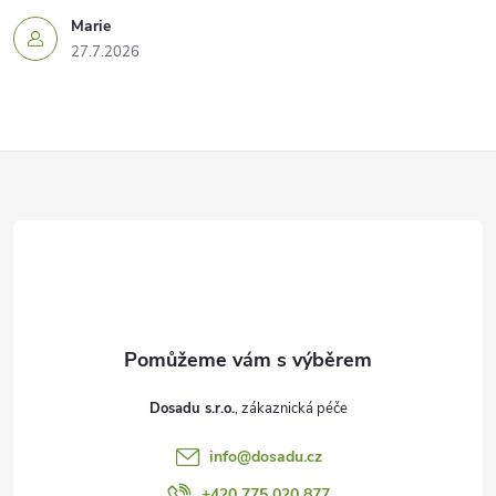
Marie
27.7.2026
Z
á
p
a
t
Dosadu s.r.o.
í
info
@
dosadu.cz
+420 775 020 877