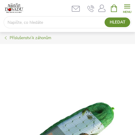
Přejít
NÁKUPNÍ
KOŠÍK
na
obsah
HLEDAT
Příslušenství k záhonům