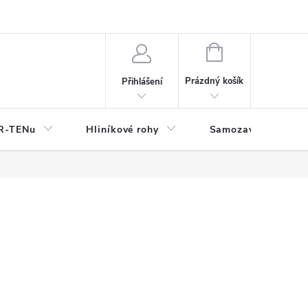
y
NÁKUPNÍ
KOŠÍK
Prázdný košík
Přihlášení
OR-TENu
Hliníkové rohy
Samozavlažovací tr