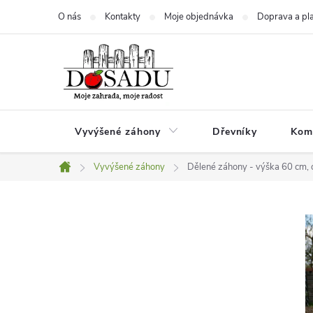
Přejít
O nás
Kontakty
Moje objednávka
Doprava a pl
na
obsah
Vyvýšené záhony
Dřevníky
Kom
Vyvýšené záhony
Dělené záhony - výška 60 cm, 
Domů