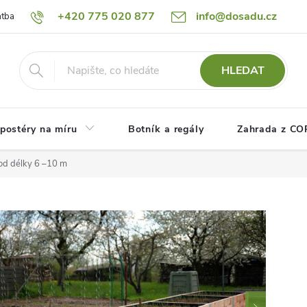
+420 775 020 877
info@dosadu.cz
atba
Reklamace a vrácení zboží
Blog
Fotogalerie
Návod
HLEDAT
postéry na míru
Botník a regály
Zahrada z C
od délky 6 –10 m