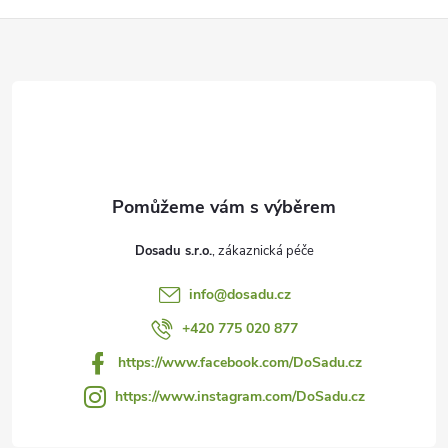
Z
á
p
a
t
Dosadu s.r.o.
í
info
@
dosadu.cz
+420 775 020 877
https://www.facebook.com/DoSadu.cz
https://www.instagram.com/DoSadu.cz