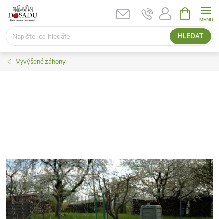
Přejít
NÁKUPNÍ
KOŠÍK
na
obsah
HLEDAT
Vyvýšené záhony