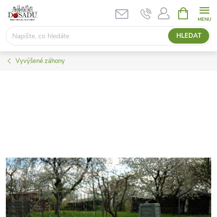
Přejít
NÁKUPNÍ
KOŠÍK
na
obsah
HLEDAT
Vyvýšené záhony