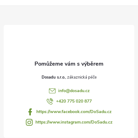
Z
á
p
a
t
Dosadu s.r.o.
í
info
@
dosadu.cz
+420 775 020 877
https://www.facebook.com/DoSadu.cz
https://www.instagram.com/DoSadu.cz