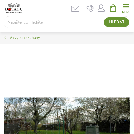
Přejít
NÁKUPNÍ
KOŠÍK
na
obsah
HLEDAT
Vyvýšené záhony