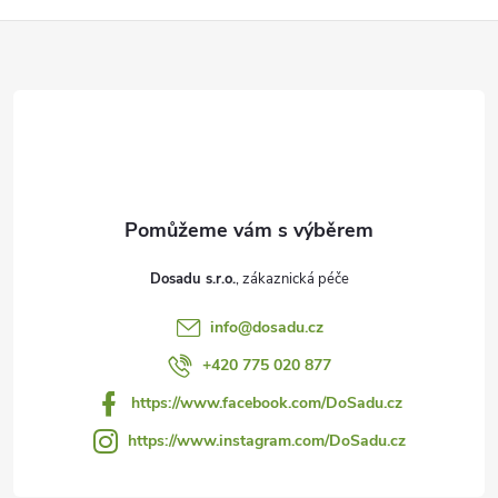
Z
á
p
a
t
Dosadu s.r.o.
í
info
@
dosadu.cz
+420 775 020 877
https://www.facebook.com/DoSadu.cz
https://www.instagram.com/DoSadu.cz