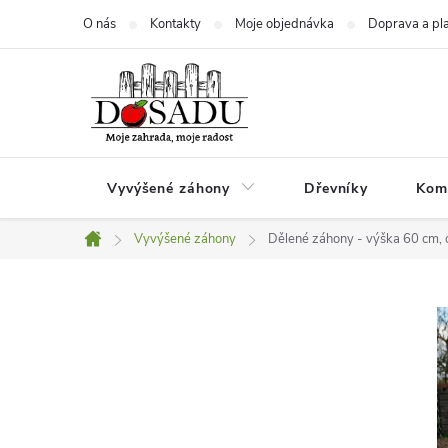
Přejít
O nás
Kontakty
Moje objednávka
Doprava a pl
na
obsah
Vyvýšené záhony
Dřevníky
Kom
Vyvýšené záhony
Dělené záhony - výška 60 cm, 
Domů