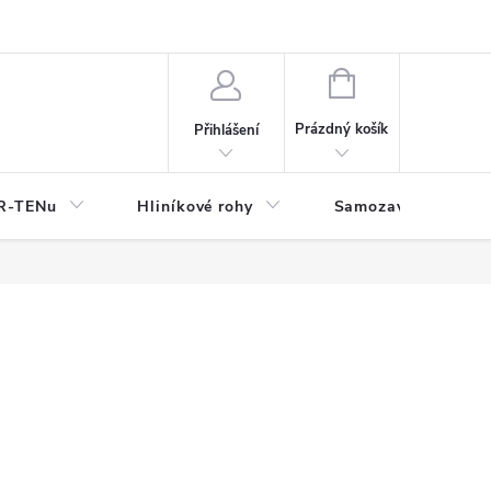
y
NÁKUPNÍ
KOŠÍK
Prázdný košík
Přihlášení
OR-TENu
Hliníkové rohy
Samozavlažovací tr