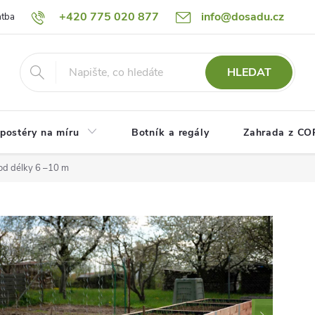
+420 775 020 877
info@dosadu.cz
atba
Reklamace a vrácení zboží
Blog
Fotogalerie
Návod
HLEDAT
postéry na míru
Botník a regály
Zahrada z C
od délky 6 –10 m