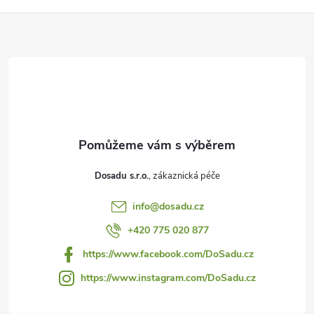
Z
á
p
a
t
Dosadu s.r.o.
í
info
@
dosadu.cz
+420 775 020 877
https://www.facebook.com/DoSadu.cz
https://www.instagram.com/DoSadu.cz