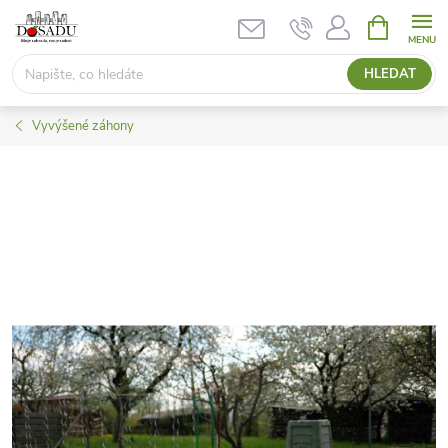
Přejít
NÁKUPNÍ
KOŠÍK
na
obsah
HLEDAT
Vyvýšené záhony