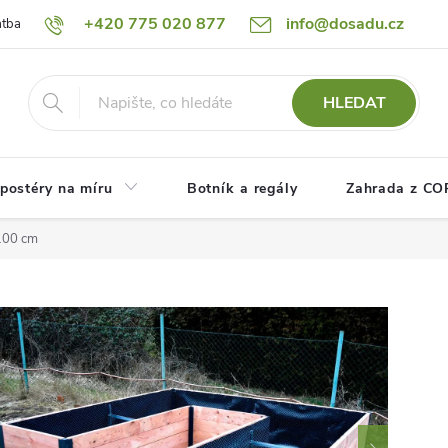
+420 775 020 877
info@dosadu.cz
atba
Reklamace a vrácení zboží
Blog
Fotogalerie
Návod
HLEDAT
postéry na míru
Botník a regály
Zahrada z C
100 cm