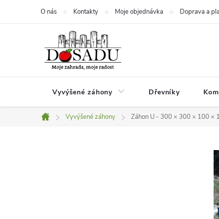
Přejít
O nás
Kontakty
Moje objednávka
Doprava a pl
na
obsah
Vyvýšené záhony
Dřevníky
Kom
Vyvýšené záhony
Záhon U - 300 × 300 × 100 × 
Domů