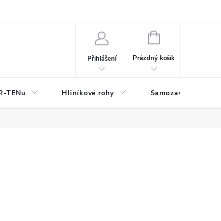
y
NÁKUPNÍ
KOŠÍK
Prázdný košík
Přihlášení
OR-TENu
Hliníkové rohy
Samozavlažovací tr