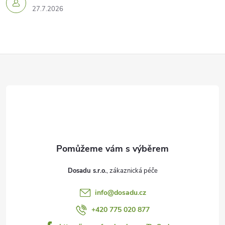
27.7.2026
Z
á
p
a
t
Dosadu s.r.o.
í
info
@
dosadu.cz
+420 775 020 877