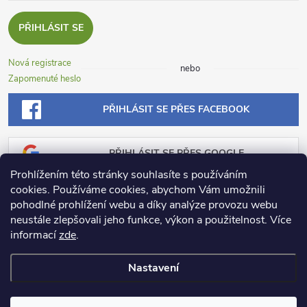
PŘIHLÁSIT SE
Nová registrace
nebo
Zapomenuté heslo
PŘIHLÁSIT SE PŘES FACEBOOK
PŘIHLÁSIT SE PŘES GOOGLE
Prohlížením této stránky souhlasíte s používáním
cookies. Používáme cookies, abychom Vám umožnili
PŘIHLÁSIT SE PŘES SEZNAM
pohodlné prohlížení webu a díky analýze provozu webu
neustále zlepšovali jeho funkce, výkon a použitelnost.
Více
informací
zde
.
Nastavení
Copyright 2026
Dosadu.cz
. Všechna práva vyhrazena.