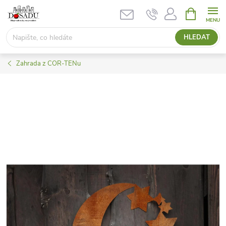
Přejít
NÁKUPNÍ
KOŠÍK
na
obsah
HLEDAT
Zahrada z COR-TENu