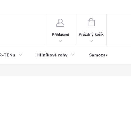
y
NÁKUPNÍ
KOŠÍK
Prázdný košík
Přihlášení
OR-TENu
Hliníkové rohy
Samozavlažovací tr