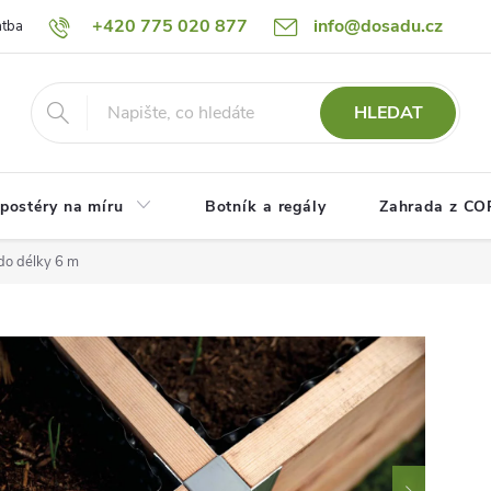
+420 775 020 877
info@dosadu.cz
atba
Reklamace a vrácení zboží
Blog
Fotogalerie
Návod
HLEDAT
postéry na míru
Botník a regály
Zahrada z C
do délky 6 m