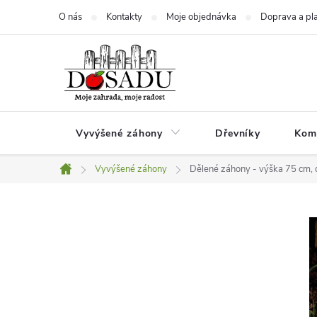
Přejít
O nás
Kontakty
Moje objednávka
Doprava a pl
na
obsah
Vyvýšené záhony
Dřevníky
Kom
Vyvýšené záhony
Dělené záhony - výška 75 cm, 
Domů