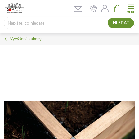
Přejít
NÁKUPNÍ
KOŠÍK
na
obsah
HLEDAT
Vyvýšené záhony