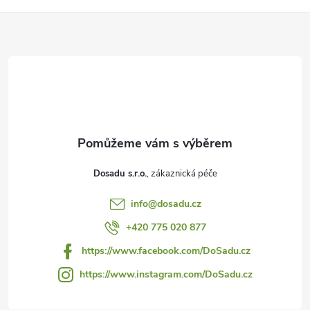
Z
á
p
a
t
Dosadu s.r.o.
í
info
@
dosadu.cz
+420 775 020 877
https://www.facebook.com/DoSadu.cz
https://www.instagram.com/DoSadu.cz