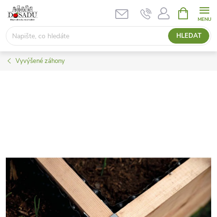
Přejít
NÁKUPNÍ
KOŠÍK
na
obsah
HLEDAT
Vyvýšené záhony