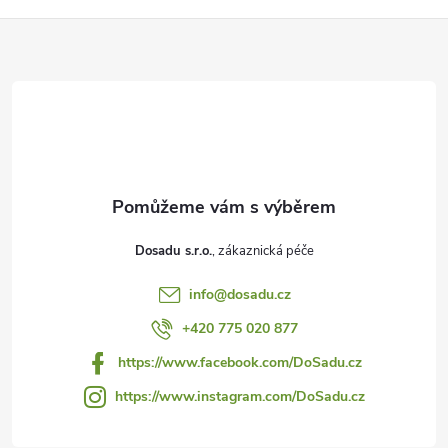
Z
á
p
a
t
Dosadu s.r.o.
í
info
@
dosadu.cz
+420 775 020 877
https://www.facebook.com/DoSadu.cz
https://www.instagram.com/DoSadu.cz