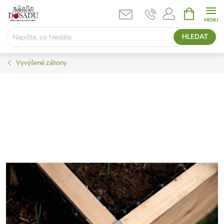
Přejít
NÁKUPNÍ
KOŠÍK
na
obsah
HLEDAT
Vyvýšené záhony