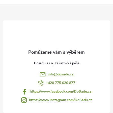
Z
á
p
a
t
Dosadu s.r.o.
í
info
@
dosadu.cz
+420 775 020 877
https://www.facebook.com/DoSadu.cz
https://www.instagram.com/DoSadu.cz