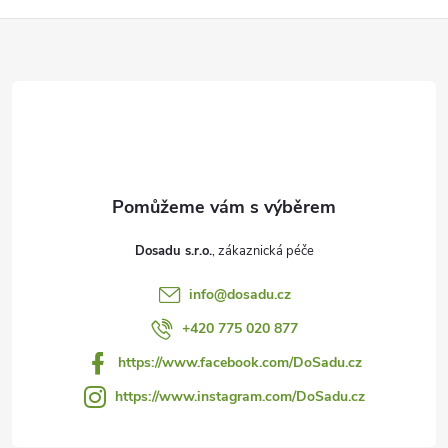
Z
á
p
a
t
Dosadu s.r.o.
í
info
@
dosadu.cz
+420 775 020 877
https://www.facebook.com/DoSadu.cz
https://www.instagram.com/DoSadu.cz