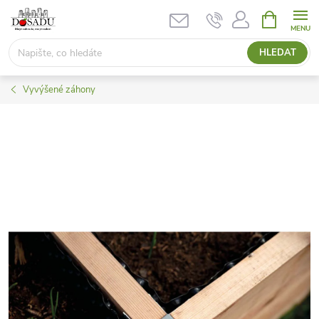
Přejít
NÁKUPNÍ
KOŠÍK
na
obsah
HLEDAT
Vyvýšené záhony